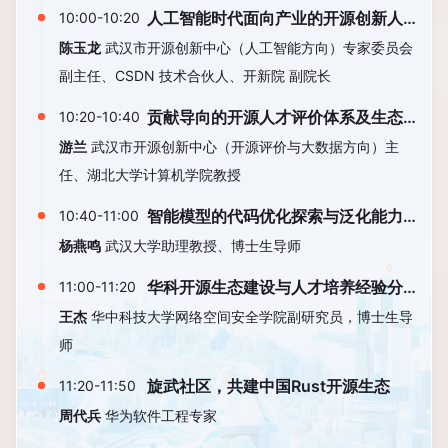
人工智能时代面向产业的开源创新人
10:00-10:20
才培养路径
陈玉龙
武汉市开源创新中心（人工智能方向）专家委员会
副主任、CSDN 技术合伙人、开新院 副院长
贡献导向的开源人才评价体系及生态
10:20-10:40
画像
游兰
武汉市开源创新中心（开源评价与大数据方向）主
任、湖北大学计算机学院教授
智能模型的代码优化探索与泛化能力
10:40-11:00
提升
杨燕鸣
武汉大学助理教授、博士生导师
华科开源生态建设与人才培养经验分
11:00-11:20
享
王杰
华中科技大学网络空间安全学院副研究员，博士生导
师
旋武社区，共建中国Rust开源生态
11:20-11:50
周代兵
华为软件工程专家