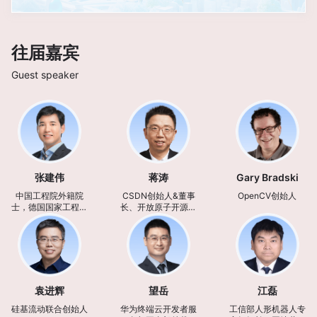
往届嘉宾
Guest speaker
张建伟
蒋涛
Gary Bradski
中国工程院外籍院
CSDN创始人&董事
OpenCV创始人
士，德国国家工程院
长、开放原子开源基
院士
金会理事
袁进辉
望岳
江磊
硅基流动联合创始人
华为终端云开发者服
工信部人形机器人专