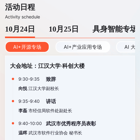
活动日程
Activity schedule
10月24日
10月25日
具身智能专场
AI+开源专场
AI+产业应用专场
AI 
大会地址：江汉大学·科创大楼
致辞
9:30-9:35
向悦
江汉大学副校长
讲话
9:35-9:40
李磊
市经信局软件处副处长
武汉市优秀程序员表彰
9:40-10:00
温晖
武汉市软件行业协会 秘书长