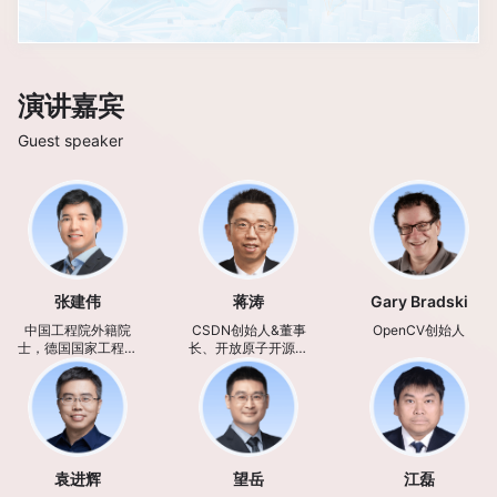
演讲嘉宾
Guest speaker
张建伟
蒋涛
Gary Bradski
中国工程院外籍院
CSDN创始人&董事
OpenCV创始人
士，德国国家工程院
长、开放原子开源基
院士
金会理事
袁进辉
望岳
江磊