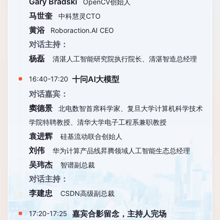
Gary Bradski
OpenCV创始人
马世奎
中科慧灵CTO
黄浴
Roboraction.AI CEO
对话主持：
杨磊
清湛人工智能研究院执行院长、清湛智造总经理
十问AI大模型
16:40-17:20
对话嘉宾：
窦德景
北电数智首席科学家、复旦大学计算机科学技术
学院特聘教授、清华大学电子工程系兼职教授
袁进辉
硅基流动联合创始人
刘伟
华为计算产品线昇腾领域人工智能生态总经理
吴玮杰
智谱副总裁
对话主持：
李建忠
CSDN高级副总裁
嘉宾合影留念，主持人完场
17:20-17:25