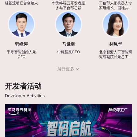
硅基流动联合创始人
华为终端云开发者服
工信部人形机器人专
务与平台部总裁
家组组长、国地共建
人形机器人创新中心
首席科学家
韩峰涛
马世奎
林咏华
千寻智能创始人兼
中科慧灵CTO
北京智源人工智能研
CEO
究院副院长兼总工程
师
展开更多
开发者活动
Developer Activities