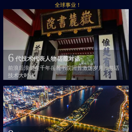
全球事业！
6
代技术代表人物岳麓对话
前浪后浪们在千年岳麓书院回首激荡岁月，共话
技术大时代