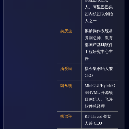
系统团队负责
人、阿里巴巴集
团内核团队创始
人之一
吴庆波
麒麟操作系统常
务副总师、教育
部国产基础软件
工程研究中心主
任
潘爱民
指令集创始人兼
CEO
魏永明
MiniGUI/HybridO
S/HVML 开源项
目创始人、飞漫
软件总经理
熊谱翔
RT-Thread 创始
人兼 CEO