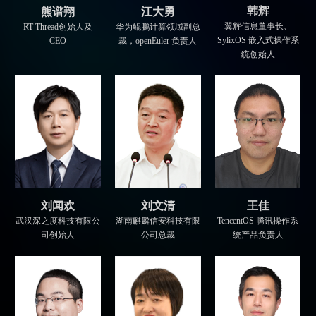
韩辉
熊谱翔
江大勇
翼辉信息董事长、
RT-Thread创始人及
华为鲲鹏计算领域副总
SylixOS 嵌入式操作系
CEO
裁，openEuler 负责人
统创始人
刘文清
王佳
刘闻欢
湖南麒麟信安科技有限
TencentOS 腾讯操作系
武汉深之度科技有限公
公司总裁
统产品负责人
司创始人