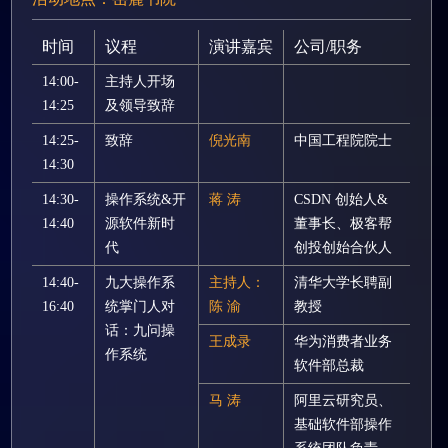
时间
议程
演讲嘉宾
公司/职务
14:00-
主持人开场
14:25
及领导致辞
14:25-
致辞
倪光南
中国工程院院士
14:30
14:30-
操作系统&开
蒋 涛
CSDN 创始人&
14:40
源软件新时
董事长、极客帮
代
创投创始合伙人
14:40-
九大操作系
主持人：
清华大学长聘副
16:40
统掌门人对
陈 渝
教授
话：九问操
王成录
华为消费者业务
作系统
软件部总裁
马 涛
阿里云研究员、
基础软件部操作