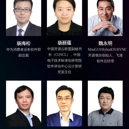
杨丽蕴
杨海松
魏永明
中国开源云联盟副秘书
华为消费者业务软件部
MiniGUI/HybridOS/HVML
长（COSCL），中国
副总裁
开源项目创始人、飞漫
电子技术标准化研究院
软件总经理
软件评估中心云计算研
究室主任