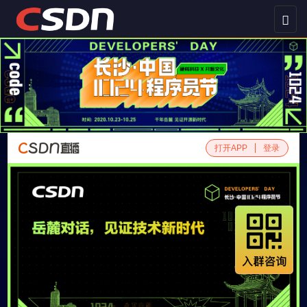
切
换
导
航