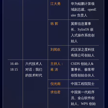
江大勇
华为鲲鹏计算领
域副总裁、openE
uler 负责人
韩 辉
翼辉信息董事
长、SylixOS 嵌
入式操作系统创
始人
刘闻欢
武汉深之度科技
有限公司创始人
16:40-
六代技术人
主持人：
CSDN 创始人&
18:15
对话：我们
蒋 涛
董事长、极客帮
的技术时代
创投创始合伙人
倪光南
中国工程院院士
求伯君
中国第一代程序
员、金山软件创
始人、WPS 创始