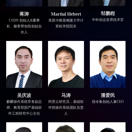
邹鹏程
蒋涛
Martial Hebert
中科创达首席技术官
CSDN 创始人&董事
美国卡耐基梅隆大学计
长、极客帮创投创始合
算机学院院长
伙人
吴庆波
马涛
潘爱民
麒麟操作系统常务副总
阿里云研究员，基础软
指令集创始人兼CEO
师、教育部国产基础软
件部操作系统团队负责
件工程研究中心主任
人