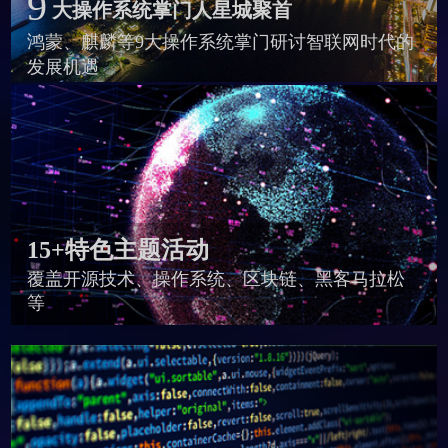
9
大操作系统掌门人星城聚首
鸿蒙、麒麟等9大操作系统掌门研讨智联网时代的
发展机遇
15+特色主题活动
覆盖开源技术、操作系统、区块链、黑客马拉松
等