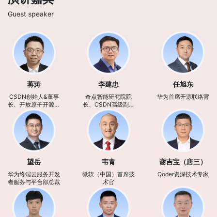
Guest speaker
蒋涛
李建忠
任旭东
CSDN创始人&董事
奇点智能研究院院
华为首席开源联络官
长、开放原子开源基
长、CSDN高级副总
金会理事、奇点智能
裁
研究院理事长
望岳
韦青
谢吉宝（唐三）
华为终端云服务开发
微软（中国）首席技
Qoder资深技术专家
者服务与平台部总裁
术官