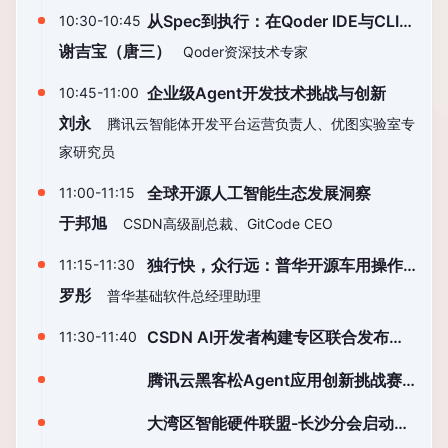
从Spec到执行：在Qoder IDE与CLI中
10:30-10:45
构建可控的异步任务委派
谢吉宝（唐三）
Qoder资深技术专家
企业级Agent开发技术挑战与创新
10:45-11:00
刘永
腾讯云智能体开发平台运营负责人、优图实验室专
家研究员
全球开源人工智能生态发展洞察
11:00-11:15
于邦旭
CSDN高级副总裁、GitCode CEO
独行快，众行远：普华开源车用操作
11:15-11:30
系统发展与新版本发布
罗彤
普华基础软件总经理助理
CSDN AI开发者构建专区联合发布仪
11:30-11:40
式
腾讯云黑客松Agent应用创新挑战赛
颁奖仪式
大湾区智能硬件联盟-长沙分会启动仪
式