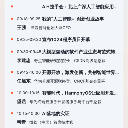
启动仪式
AI+拉手会：北上广深人工智能应用技
术与长沙产业联谊活动启动仪式
我的“人工智能+”创新创业故事
09:18-09:25
王强
泽霖智能创始人兼CEO
宣布1024程序员日开幕
09:25-09:30
大模型驱动的软件产业生态与范式转
09:30-09:45
变
李建忠
奇点智能研究院院长、CSDN高级副总裁
开源开放，激发创新，共创智能世界
09:45-10:00
新生态
任旭东
华为首席开源联络官、CNCF基金会董事
智能时代，HarmonyOS让应用开发化
10:00-10:15
繁为简
望岳
华为终端云服务开发者服务与平台部总裁
AI落地的实证
10:15-10:30
韦青
微软（中国）首席技术官