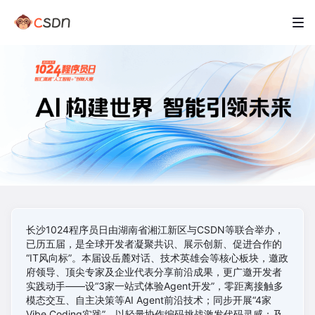
长沙1024程序员日由湖南省湘江新区与CSDN等联合举办，
已历五届，是全球开发者凝聚共识、展示创新、促进合作的
“IT风向标”。本届设岳麓对话、技术英雄会等核心板块，邀政
府领导、顶尖专家及企业代表分享前沿成果，更广邀开发者
实践动手——设“3家一站式体验Agent开发”​，零距离接触多
模态交互、自主决策等AI Agent前沿技术；同步开展“4家
Vibe Coding实践”​，以轻量协作编码挑战激发代码灵感；及